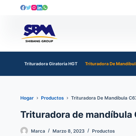
s
a
l
t
a
r
a
l
Trituradora Giratoria HGT
Trituradora De Mandíbu
c
o
n
t
Hogar
Productos
Trituradora De Mandíbula C6
e
n
Trituradora de mandíbula
i
d
o
Marca
Marzo 8, 2023
Productos