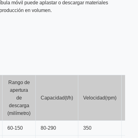
bula móvil puede aplastar o descargar materiales
 producción en volumen.
Rango de
apertura
de
Capacidad(t/h)
Velocidad(rpm)
Fuerz
descarga
(milímetro)
60-150
80-290
350
75