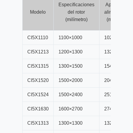
Especificaciones
Apertura de
Modelo
del rotor
alimentación
(milímetro)
(milímetro)
CI5X1110
1100×1000
1020×820
CI5X1213
1200×1300
1320×880
CI5X1315
1300×1500
1540×930
CI5X1520
1500×2000
2040×995
CI5X1524
1500×2400
2516×767
CI5X1630
1600×2700
2740×787
CI5X1313
1300×1300
1320×1225