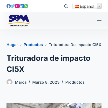
s
Español
a
l
t
a
r
a
Hogar
Productos
Trituradora De Impacto CI5X
l
c
Trituradora de impacto
o
n
CI5X
t
e
Marca
Marzo 8, 2023
Productos
n
i
d
o