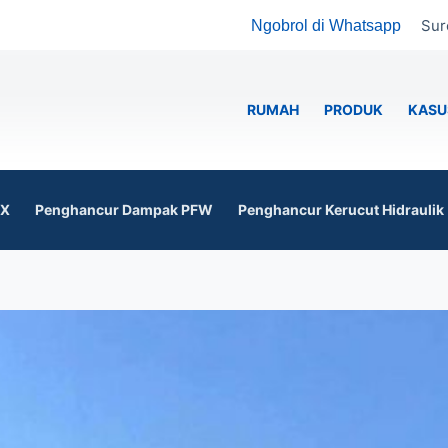
Sur
Ngobrol di Whatsapp
RUMAH
PRODUK
KASU
6X
Penghancur Dampak PFW
Penghancur Kerucut Hidraulik