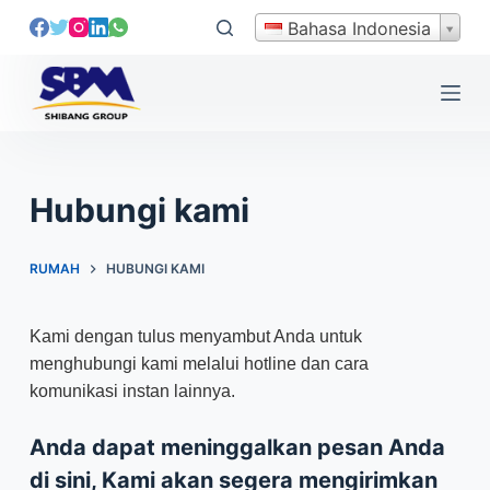
L
Bahasa Indonesia
e
w
a
t
i
k
Hubungi kami
e
k
RUMAH
HUBUNGI KAMI
o
n
t
Kami dengan tulus menyambut Anda untuk
e
menghubungi kami melalui hotline dan cara
n
komunikasi instan lainnya.
Anda dapat meninggalkan pesan Anda
di sini, Kami akan segera mengirimkan