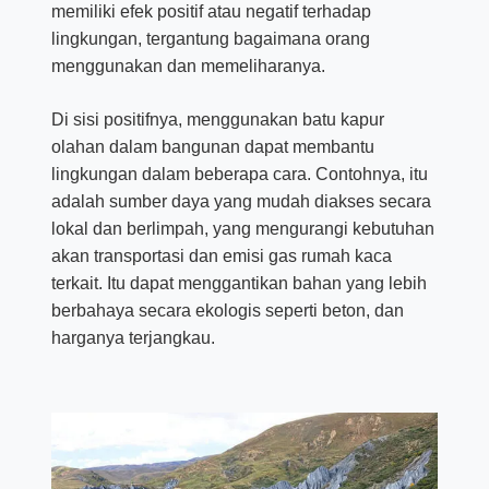
memiliki efek positif atau negatif terhadap
lingkungan, tergantung bagaimana orang
menggunakan dan memeliharanya.
Di sisi positifnya, menggunakan batu kapur
olahan dalam bangunan dapat membantu
lingkungan dalam beberapa cara. Contohnya, itu
adalah sumber daya yang mudah diakses secara
lokal dan berlimpah, yang mengurangi kebutuhan
akan transportasi dan emisi gas rumah kaca
terkait. Itu dapat menggantikan bahan yang lebih
berbahaya secara ekologis seperti beton, dan
harganya terjangkau.