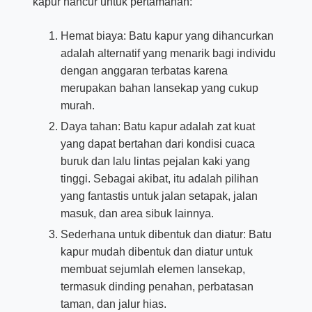
kapur hancur untuk pertamanan:
Hemat biaya: Batu kapur yang dihancurkan
adalah alternatif yang menarik bagi individu
dengan anggaran terbatas karena
merupakan bahan lansekap yang cukup
murah.
Daya tahan: Batu kapur adalah zat kuat
yang dapat bertahan dari kondisi cuaca
buruk dan lalu lintas pejalan kaki yang
tinggi. Sebagai akibat, itu adalah pilihan
yang fantastis untuk jalan setapak, jalan
masuk, dan area sibuk lainnya.
Sederhana untuk dibentuk dan diatur: Batu
kapur mudah dibentuk dan diatur untuk
membuat sejumlah elemen lansekap,
termasuk dinding penahan, perbatasan
taman, dan jalur hias.