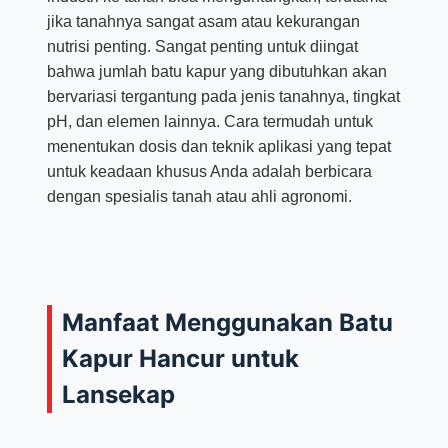
jika tanahnya sangat asam atau kekurangan
nutrisi penting. Sangat penting untuk diingat
bahwa jumlah batu kapur yang dibutuhkan akan
bervariasi tergantung pada jenis tanahnya, tingkat
pH, dan elemen lainnya. Cara termudah untuk
menentukan dosis dan teknik aplikasi yang tepat
untuk keadaan khusus Anda adalah berbicara
dengan spesialis tanah atau ahli agronomi.
Manfaat Menggunakan Batu
Kapur Hancur untuk
Lansekap