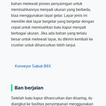
bahan melewati proses penyaringan untuk
memisahkannya menjadi ukuran yang berbeda,
biaa menggunakan layar getar. Layar jenis ini
memiliki dek layar bergetar yang bergetar dengan
cepat untuk memisahkan batu kapur menjadi
berbagai ukuran. Jika ada bahan yang terlalu
besar untuk melewati layar, itu dikirim kembali ke
crusher untuk dihancurkan lebih lanjut.
Konveyor Sabuk B6X
Ban berjalan
Setelah batu kapur dihancurkan dan disaring, itu
diangkut ke fasilitas penyimpanan menggunakan