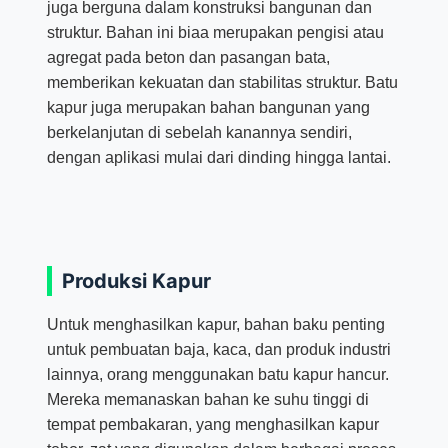
juga berguna dalam konstruksi bangunan dan
struktur. Bahan ini biaa merupakan pengisi atau
agregat pada beton dan pasangan bata,
memberikan kekuatan dan stabilitas struktur. Batu
kapur juga merupakan bahan bangunan yang
berkelanjutan di sebelah kanannya sendiri,
dengan aplikasi mulai dari dinding hingga lantai.
Produksi Kapur
Untuk menghasilkan kapur, bahan baku penting
untuk pembuatan baja, kaca, dan produk industri
lainnya, orang menggunakan batu kapur hancur.
Mereka memanaskan bahan ke suhu tinggi di
tempat pembakaran, yang menghasilkan kapur