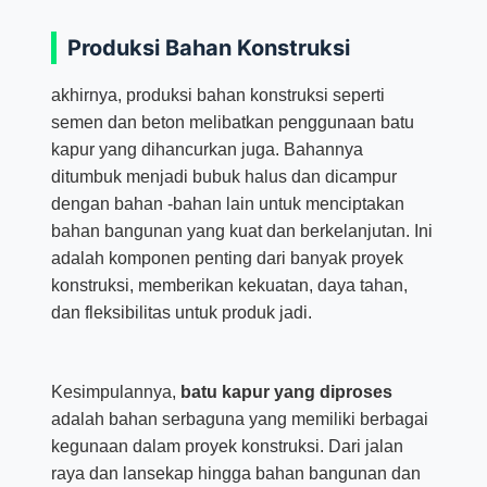
Produksi Bahan Konstruksi
akhirnya, produksi bahan konstruksi seperti
semen dan beton melibatkan penggunaan batu
kapur yang dihancurkan juga. Bahannya
ditumbuk menjadi bubuk halus dan dicampur
dengan bahan -bahan lain untuk menciptakan
bahan bangunan yang kuat dan berkelanjutan. Ini
adalah komponen penting dari banyak proyek
konstruksi, memberikan kekuatan, daya tahan,
dan fleksibilitas untuk produk jadi.
Kesimpulannya,
batu kapur yang diproses
adalah bahan serbaguna yang memiliki berbagai
kegunaan dalam proyek konstruksi. Dari jalan
raya dan lansekap hingga bahan bangunan dan