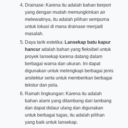
Drainase: Karena itu adalah bahan berpori
yang dengan mudah memungkinkan air
melewatinya, itu adalah pilihan sempurna
untuk lokasi di mana drainase menjadi
masalah.
Daya tarik estetika:
Lansekap batu kapur
hancur
adalah bahan yang fleksibel untuk
proyek lansekap karena datang dalam
berbagai warna dan ukuran. Ini dapat
digunakan untuk melengkapi berbagai jenis
arsitektur serta untuk memberikan berbagai
tekstur dan pola.
Ramah lingkungan: Karena itu adalah
bahan alami yang ditambang dari tambang
dan dapat didaur ulang dan digunakan
untuk berbagai tugas, itu adalah pilihan
yang baik untuk lansekap.