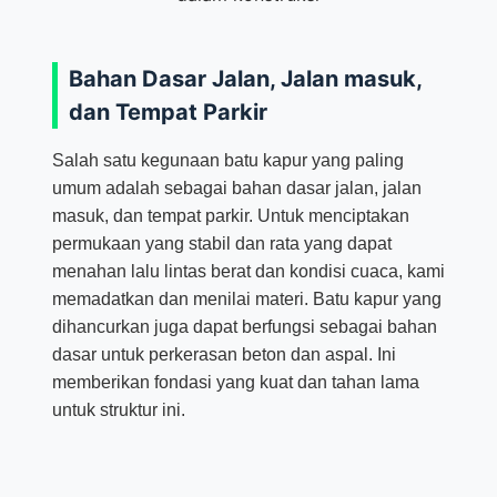
Bahan Dasar Jalan, Jalan masuk,
dan Tempat Parkir
Salah satu kegunaan batu kapur yang paling
umum adalah sebagai bahan dasar jalan, jalan
masuk, dan tempat parkir. Untuk menciptakan
permukaan yang stabil dan rata yang dapat
menahan lalu lintas berat dan kondisi cuaca, kami
memadatkan dan menilai materi. Batu kapur yang
dihancurkan juga dapat berfungsi sebagai bahan
dasar untuk perkerasan beton dan aspal. Ini
memberikan fondasi yang kuat dan tahan lama
untuk struktur ini.