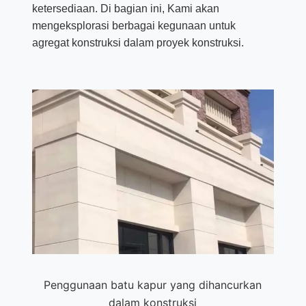
ketersediaan. Di bagian ini, Kami akan
mengeksplorasi berbagai kegunaan untuk
agregat konstruksi dalam proyek konstruksi.
Penggunaan batu kapur yang dihancurkan
dalam konstruksi