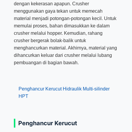
dengan kekerasan apapun. Crusher
menggunakan gaya tekan untuk memecah
material menjadi potongan-potongan kecil. Untuk
memulai proses, bahan dimasukkan ke dalam
crusher melalui hopper. Kemudian, rahang
crusher bergerak bolak-balik untuk
menghancurkan material. Akhirnya, material yang
dihancurkan keluar dari crusher melalui lubang
pembuangan di bagian bawah.
Penghancur Kerucut Hidraulik Multi-silinder
HPT
Penghancur Kerucut