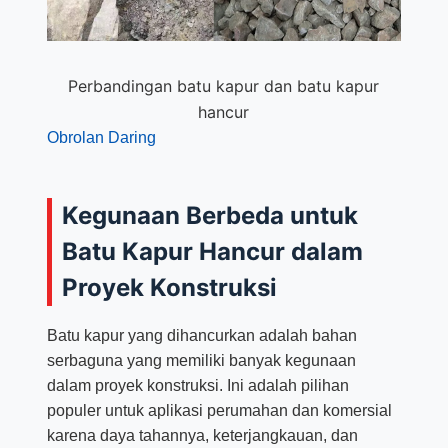
Perbandingan batu kapur dan batu kapur
hancur
Obrolan Daring
Kegunaan Berbeda untuk
Batu Kapur Hancur dalam
Proyek Konstruksi
Batu kapur yang dihancurkan adalah bahan
serbaguna yang memiliki banyak kegunaan
dalam proyek konstruksi. Ini adalah pilihan
populer untuk aplikasi perumahan dan komersial
karena daya tahannya, keterjangkauan, dan