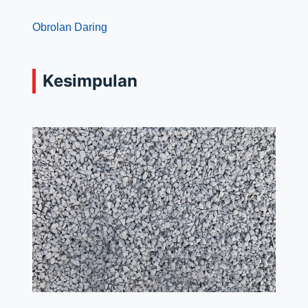
Obrolan Daring
Kesimpulan