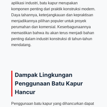
aplikasi industri, batu kapur merupakan
komponen penting dari praktik konstruksi modern.
Daya tahannya, keterjangkauan dan kepraktisan
menjadikannya pilihan populer untuk proyek
perumahan dan komersial. Keserbagunaannya
memastikan bahwa itu akan terus menjadi bahan
penting dalam industri konstruksi di tahun-tahun
mendatang.
Dampak Lingkungan
Penggunaan Batu Kapur
Hancur
Penggunaan batu kapur yang dihancurkan dapat