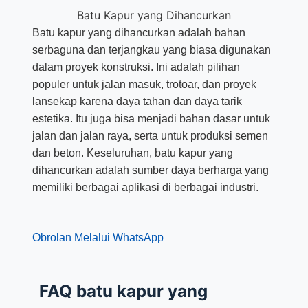
Batu Kapur yang Dihancurkan
Batu kapur yang dihancurkan adalah bahan
serbaguna dan terjangkau yang biasa digunakan
dalam proyek konstruksi. Ini adalah pilihan
populer untuk jalan masuk, trotoar, dan proyek
lansekap karena daya tahan dan daya tarik
estetika. Itu juga bisa menjadi bahan dasar untuk
jalan dan jalan raya, serta untuk produksi semen
dan beton. Keseluruhan, batu kapur yang
dihancurkan adalah sumber daya berharga yang
memiliki berbagai aplikasi di berbagai industri.
Obrolan Melalui WhatsApp
FAQ batu kapur yang