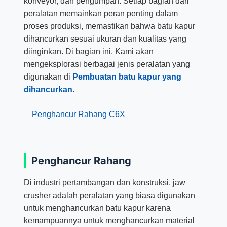
konveyor, dan pengumpan. Setiap bagian dari
peralatan memainkan peran penting dalam
proses produksi, memastikan bahwa batu kapur
dihancurkan sesuai ukuran dan kualitas yang
diinginkan. Di bagian ini, Kami akan
mengeksplorasi berbagai jenis peralatan yang
digunakan di
Pembuatan batu kapur yang
dihancurkan
.
Penghancur Rahang C6X
Penghancur Rahang
Di industri pertambangan dan konstruksi, jaw
crusher adalah peralatan yang biasa digunakan
untuk menghancurkan batu kapur karena
kemampuannya untuk menghancurkan material