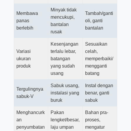
Minyak tidak
Membawa
Tambah/ganti
mencukupi,
panas
oli, ganti
bantalan
berlebih
bantalan
rusak
Kesenjangan
Sesuaikan
Variasi
terlalu lebar,
celah,
ukuran
batangan
memperbaiki/
produk
yang sudah
mengganti
usang
batang
Sabuk usang,
Instal dengan
Tergulingnya
instalasi yang
benar, ganti
sabuk-V
buruk
sabuk
Menghancurk
Pakan
Bahan pra-
an
lengket/besar,
proses,
penyumbatan
laju umpan
mengatur