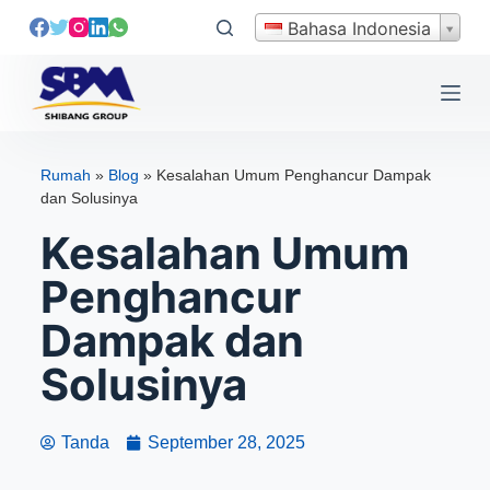
L
Bahasa Indonesia
e
w
a
t
i
Rumah
»
Blog
»
Kesalahan Umum Penghancur Dampak
k
dan Solusinya
e
Kesalahan Umum
k
o
Penghancur
n
Dampak dan
t
e
Solusinya
n
Tanda
September 28, 2025