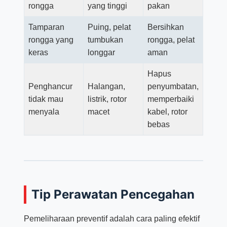
rongga
yang tinggi
pakan
Tamparan
Puing, pelat
Bersihkan
rongga yang
tumbukan
rongga, pelat
keras
longgar
aman
Hapus
Penghancur
Halangan,
penyumbatan,
tidak mau
listrik, rotor
memperbaiki
menyala
macet
kabel, rotor
bebas
Tip Perawatan Pencegahan
Pemeliharaan preventif adalah cara paling efektif