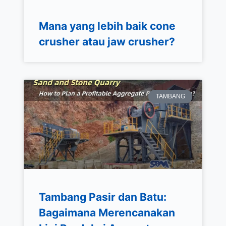
Mana yang lebih baik cone
crusher atau jaw crusher?
TAMBANG
Tambang Pasir dan Batu:
Bagaimana Merencanakan