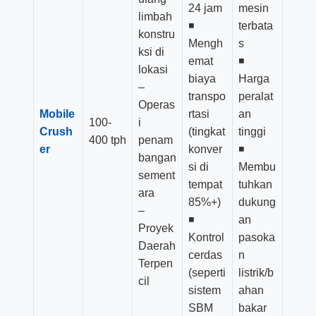
24 jam
mesin
limbah
◾
terbata
konstru
Mengh
s
ksi di
emat
◾
lokasi
biaya
Harga
–
transpo
peralat
Operas
Mobile
rtasi
an
100-
i
Crush
(tingkat
tinggi
400 tph
penam
er
konver
◾
bangan
si di
Membu
sement
tempat
tuhkan
ara
85%+)
dukung
–
◾
an
Proyek
Kontrol
pasoka
Daerah
cerdas
n
Terpen
(seperti
listrik/b
cil
sistem
ahan
SBM
bakar