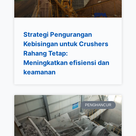
Strategi Pengurangan
Kebisingan untuk Crushers
Rahang Tetap:
Meningkatkan efisiensi dan
keamanan
PENGHANCUR