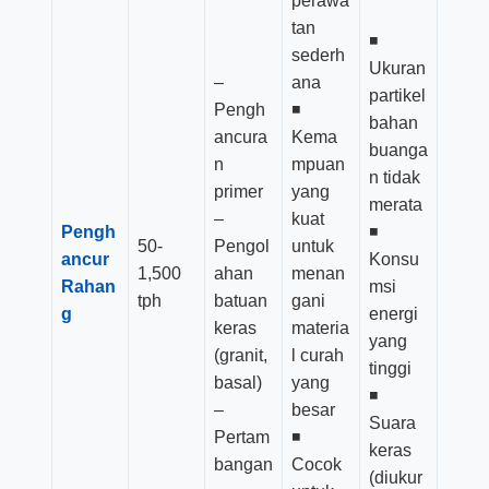
perawa
tan
◾
sederh
Ukuran
–
ana
partikel
Pengh
◾
bahan
ancura
Kema
buanga
n
mpuan
n tidak
primer
yang
merata
–
kuat
Pengh
◾
50-
Pengol
untuk
ancur
Konsu
1,500
ahan
menan
Rahan
msi
tph
batuan
gani
g
energi
keras
materia
yang
(granit,
l curah
tinggi
basal)
yang
◾
–
besar
Suara
Pertam
◾
keras
bangan
Cocok
(diukur