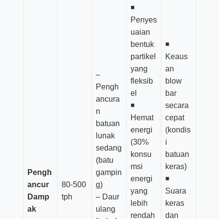
◾
Penyes
uaian
bentuk
◾
partikel
Keaus
yang
an
–
fleksib
blow
Pengh
el
bar
ancura
◾
secara
n
Hemat
cepat
batuan
energi
(kondis
lunak
(30%
i
sedang
konsu
batuan
(batu
msi
keras)
Pengh
gampin
energi
◾
ancur
80-500
g)
yang
Suara
Damp
tph
– Daur
lebih
keras
ak
ulang
rendah
dan