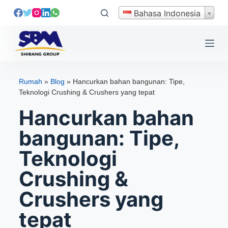
L
Bahasa Indonesia
e
w
a
t
i
Rumah
»
Blog
»
Hancurkan bahan bangunan: Tipe,
k
Teknologi Crushing & Crushers yang tepat
e
Hancurkan bahan
k
o
bangunan: Tipe,
n
Teknologi
t
e
Crushing &
n
Crushers yang
tepat