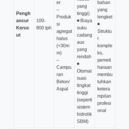
er
bahan
yang
–
yang
Pengh
tinggi)
Produk
lengket
ancur
100-
◾ Biaya
si
◾
Keruc
800 tph
suku
agregat
Struktu
ut
cadang
halus
r
aus
(<30m
komple
yang
m)
ks,
rendah
–
pemeli
◾
Campu
haraan
Otomat
ran
membu
isasi
Beton/
tuhkan
tingkat
Aspal
ketera
tinggi
mpilan
(seperti
profesi
sistem
onal
hidrolik
SBM)