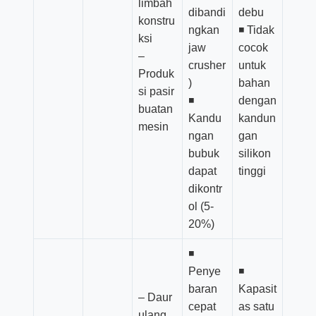
limbah
dibandi
debu
konstru
ngkan
◾ Tidak
ksi
jaw
cocok
–
crusher
untuk
Produk
)
bahan
si pasir
◾
dengan
buatan
Kandu
kandun
mesin
ngan
gan
bubuk
silikon
dapat
tinggi
dikontr
ol (5-
20%)
◾
Penye
◾
baran
Kapasit
– Daur
cepat
as satu
ulang