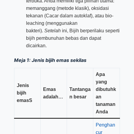
terbuka. Anda memiliki tiga pilihan utama:
memanggang (metode klasik), oksidasi
tekanan (Cacar dalam autoklaf), atau bio-
leaching (menggunakan
bakteri).
Setelah
ini, Bijih berperilaku seperti
bijih pembunuhan bebas dan dapat
dicairkan.
Meja 1: Jenis bijih emas sekilas
Apa
yang
Jenis
Emas
Tantanga
dibutuhk
bijih
adalah…
n besar
an
emas
S
tanaman
Anda
Penghan
cur