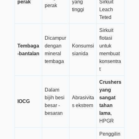
perak
yang
Sirkuit
perak
tinggi
Leach
Teted
Sirkuit
Dicampur
flotasi
Tembaga
dengan
Konsumsi
untuk
-bantalan
mineral
sianida
membuat
tembaga
konsentra
t
Crushers
Dalam
yang
bijih besi
Abrasivita
sangat
IOCG
besar -
s ekstrem
tahan
besaran
lama
,
HPGR
Penggilin