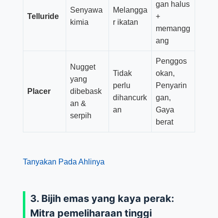
gan halus
Senyawa
Melangga
Telluride
+
kimia
r ikatan
memangg
ang
Penggos
Nugget
Tidak
okan,
yang
perlu
Penyarin
Placer
dibebask
dihancurk
gan,
an &
an
Gaya
serpih
berat
Tanyakan Pada Ahlinya
3. Bijih emas yang kaya perak:
Mitra pemeliharaan tinggi