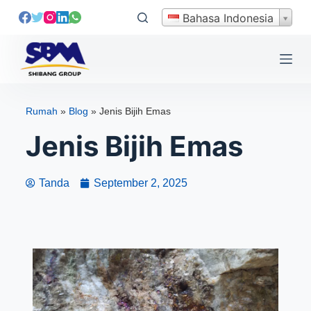
L
Bahasa Indonesia
e
w
a
t
i
Rumah
»
Blog
»
Jenis Bijih Emas
k
Jenis Bijih Emas
e
k
o
Tanda
September 2, 2025
n
t
e
n