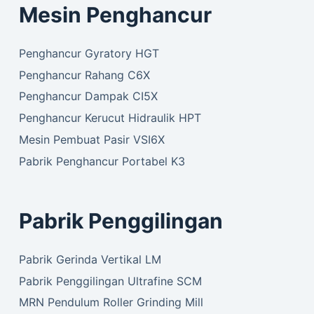
Mesin Penghancur
Penghancur Gyratory HGT
Penghancur Rahang C6X
Penghancur Dampak CI5X
Penghancur Kerucut Hidraulik HPT
Mesin Pembuat Pasir VSI6X
Pabrik Penghancur Portabel K3
Pabrik Penggilingan
Pabrik Gerinda Vertikal LM
Pabrik Penggilingan Ultrafine SCM
MRN Pendulum Roller Grinding Mill