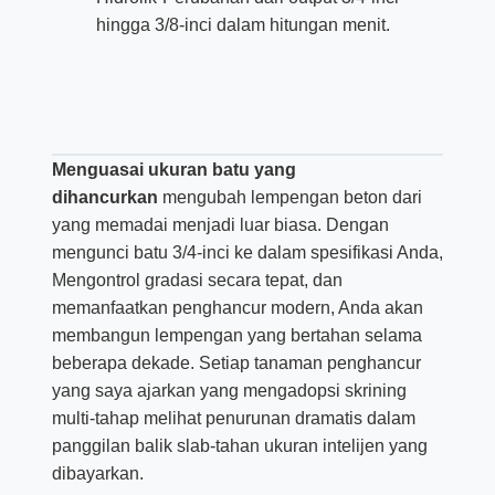
hingga 3/8-inci dalam hitungan menit.
Menguasai ukuran batu yang
dihancurkan
mengubah lempengan beton dari
yang memadai menjadi luar biasa. Dengan
mengunci batu 3/4-inci ke dalam spesifikasi Anda,
Mengontrol gradasi secara tepat, dan
memanfaatkan penghancur modern, Anda akan
membangun lempengan yang bertahan selama
beberapa dekade. Setiap tanaman penghancur
yang saya ajarkan yang mengadopsi skrining
multi-tahap melihat penurunan dramatis dalam
panggilan balik slab-tahan ukuran intelijen yang
dibayarkan.