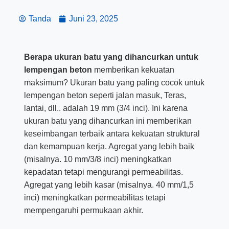
Tanda
Juni 23, 2025
Berapa ukuran batu yang dihancurkan untuk
lempengan beton
memberikan kekuatan
maksimum? Ukuran batu yang paling cocok untuk
lempengan beton seperti jalan masuk, Teras,
lantai, dll.. adalah 19 mm (3/4 inci). Ini karena
ukuran batu yang dihancurkan ini memberikan
keseimbangan terbaik antara kekuatan struktural
dan kemampuan kerja. Agregat yang lebih baik
(misalnya. 10 mm/3/8 inci) meningkatkan
kepadatan tetapi mengurangi permeabilitas.
Agregat yang lebih kasar (misalnya. 40 mm/1,5
inci) meningkatkan permeabilitas tetapi
mempengaruhi permukaan akhir.