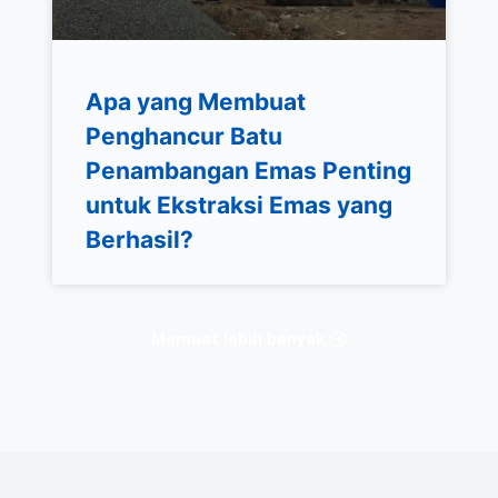
Apa yang Membuat
Penghancur Batu
Penambangan Emas Penting
untuk Ekstraksi Emas yang
Berhasil?
Memuat lebih banyak