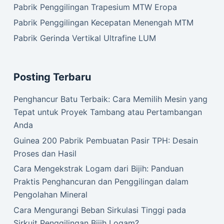
Pabrik Penggilingan Trapesium MTW Eropa
Pabrik Penggilingan Kecepatan Menengah MTM
Pabrik Gerinda Vertikal Ultrafine LUM
Posting Terbaru
Penghancur Batu Terbaik: Cara Memilih Mesin yang
Tepat untuk Proyek Tambang atau Pertambangan
Anda
Guinea 200 Pabrik Pembuatan Pasir TPH: Desain
Proses dan Hasil
Cara Mengekstrak Logam dari Bijih: Panduan
Praktis Penghancuran dan Penggilingan dalam
Pengolahan Mineral
Cara Mengurangi Beban Sirkulasi Tinggi pada
Sirkuit Penggilingan Bijih Logam?