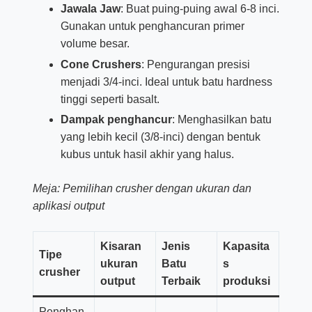
Jawala Jaw
: Buat puing-puing awal 6-8 inci.
Gunakan untuk penghancuran primer
volume besar.
Cone Crushers
: Pengurangan presisi
menjadi 3/4-inci. Ideal untuk batu hardness
tinggi seperti basalt.
Dampak penghancur
: Menghasilkan batu
yang lebih kecil (3/8-inci) dengan bentuk
kubus untuk hasil akhir yang halus.
Meja: Pemilihan crusher dengan ukuran dan
aplikasi output
Kisaran
Jenis
Kapasita
Tipe
ukuran
Batu
s
crusher
output
Terbaik
produksi
Penghan