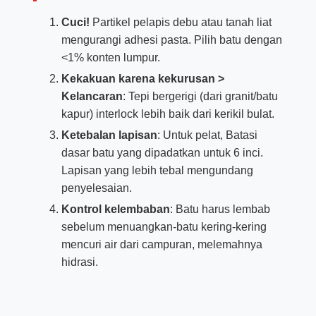
Cuci!
Partikel pelapis debu atau tanah liat
mengurangi adhesi pasta. Pilih batu dengan
<1% konten lumpur.
Kekakuan karena kekurusan >
Kelancaran
: Tepi bergerigi (dari granit/batu
kapur) interlock lebih baik dari kerikil bulat.
Ketebalan lapisan
: Untuk pelat, Batasi
dasar batu yang dipadatkan untuk 6 inci.
Lapisan yang lebih tebal mengundang
penyelesaian.
Kontrol kelembaban
: Batu harus lembab
sebelum menuangkan-batu kering-kering
mencuri air dari campuran, melemahnya
hidrasi.