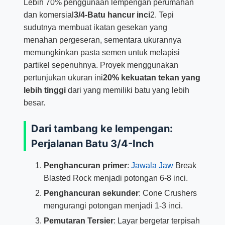
Lebih 70% penggunaan lempengan perumahan
dan komersial
3/4-Batu hancur inci
2. Tepi
sudutnya membuat ikatan gesekan yang
menahan pergeseran, sementara ukurannya
memungkinkan pasta semen untuk melapisi
partikel sepenuhnya. Proyek menggunakan
pertunjukan ukuran ini
20% kekuatan tekan yang
lebih tinggi
dari yang memiliki batu yang lebih
besar.
Dari tambang ke lempengan:
Perjalanan Batu 3/4-Inch
Penghancuran primer
:
Jawala Jaw
Break
Blasted Rock menjadi potongan 6-8 inci.
Penghancuran sekunder
: Cone Crushers
mengurangi potongan menjadi 1-3 inci.
Pemutaran Tersier
: Layar bergetar terpisah