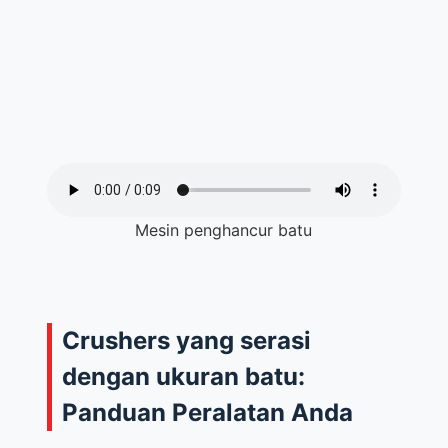
Mesin penghancur batu
Crushers yang serasi
dengan ukuran batu:
Panduan Peralatan Anda