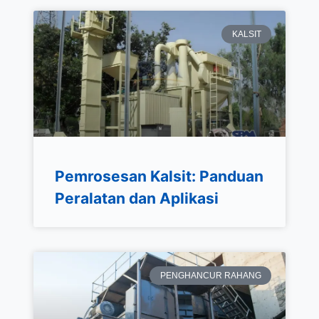
KALSIT
Pemrosesan Kalsit: Panduan
Peralatan dan Aplikasi
PENGHANCUR RAHANG