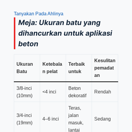
Tanyakan Pada Ahlinya
Meja: Ukuran batu yang
dihancurkan untuk aplikasi
beton
Kesulitan
Ukuran
Ketebala
Terbaik
pemadat
Batu
n pelat
untuk
an
3/8-inci
Beton
<4 inci
Rendah
(10mm)
dekoratif
Teras,
3/4-inci
jalan
4–6 inci
Sedang
(19mm)
masuk,
lantai