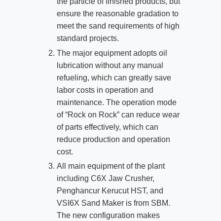
the particle of finished products
,
but
ensure the reasonable gradation to
meet the sand requirements of high
standard projects
.
The major equipment adopts oil
lubrication without any manual
refueling
,
which can greatly save
labor costs in operation and
maintenance
.
The operation mode
of
“
Rock on Rock
”
can reduce wear
of parts effectively
,
which can
reduce production and operation
cost
.
All main equipment of the plant
including C6X Jaw Crusher
,
Penghancur Kerucut HST,
and
VSI6X Sand Maker is from SBM
.
The new configuration makes