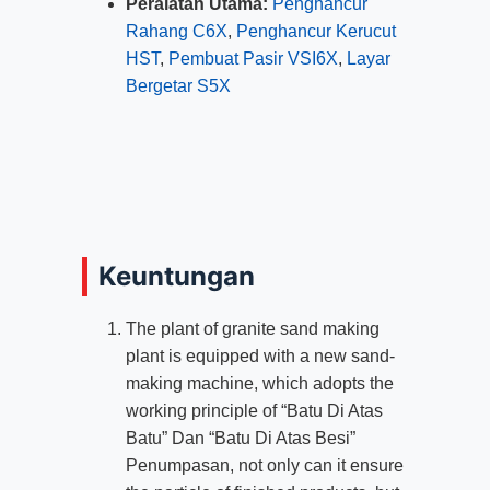
Peralatan Utama:
Penghancur
Rahang C6X
,
Penghancur Kerucut
HST
,
Pembuat Pasir VSI6X
,
Layar
Bergetar S5X
Keuntungan
The plant of granite sand making
plant is equipped with a new sand-
making machine
,
which adopts the
working principle of
“Batu Di Atas
Batu” Dan “Batu Di Atas Besi”
Penumpasan,
not only can it ensure