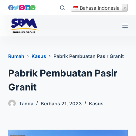
L
Bahasa Indonesia
e
w
a
t
i
k
Rumah
Kasus
Pabrik Pembuatan Pasir Granit
e
k
Pabrik Pembuatan Pasir
o
n
Granit
t
e
Tanda
Berbaris 21, 2023
Kasus
n