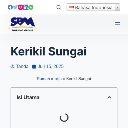
L
Bahasa Indonesia
e
w
a
t
i
Kerikil Sungai
k
e
k
Tanda
Juli 15, 2025
o
n
Rumah
»
bijih
»
Kerikil Sungai
t
e
Isi Utama
n