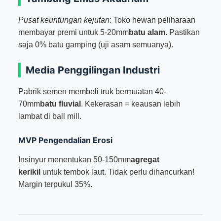
Pusat keuntungan kejutan
: Toko hewan peliharaan
membayar premi untuk 5-20mm
batu alam
. Pastikan
saja 0% batu gamping (uji asam semuanya).
Media Penggilingan Industri
Pabrik semen membeli truk bermuatan 40-
70mm
batu fluvial
. Kekerasan = keausan lebih
lambat di ball mill.
MVP Pengendalian Erosi
Insinyur menentukan 50-150mm
agregat
kerikil
untuk tembok laut. Tidak perlu dihancurkan!
Margin terpukul 35%.