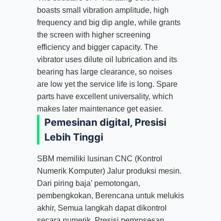
boasts small vibration amplitude
,
high
frequency and big dip angle
,
while grants
the screen with higher screening
efficiency and bigger capacity
.
The
vibrator uses dilute oil lubrication and its
bearing has large clearance
,
so noises
are low yet the service life is long
.
Spare
parts have excellent universality
,
which
makes later maintenance get easier
.
Pemesinan digital, Presisi
Lebih Tinggi
SBM memiliki lusinan CNC (Kontrol
Numerik Komputer) Jalur produksi mesin.
Dari piring baja’ pemotongan,
pembengkokan, Berencana untuk melukis
akhir, Semua langkah dapat dikontrol
secara numerik. Presisi pemrosesan