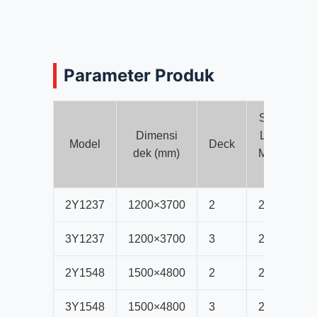
Parameter Produk
Sudut
Dimensi
Layar
Model
Deck
dek (mm)
Miring
(°)
2Y1237
1200
×3700
2
20
3Y1237
1200
×3700
3
20
2Y1548
1500
×4800
2
20
3Y1548
1500
×4800
3
20