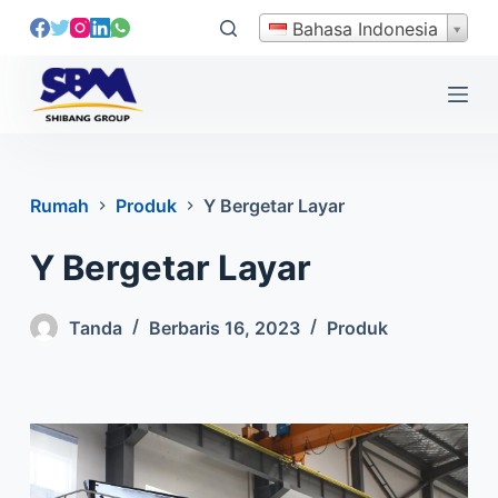
L
Bahasa Indonesia
e
w
a
t
i
k
Rumah
Produk
Y Bergetar Layar
e
k
Y Bergetar Layar
o
n
Tanda
Berbaris 16, 2023
Produk
t
e
n