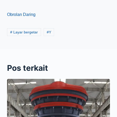
Obrolan Daring
# Layar bergetar
#
Y
Pos terkait