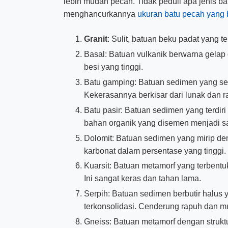
lebih mudah pecah. Tidak peduli apa jenis ba
menghancurkannya
ukuran batu pecah yang 
Granit
: Sulit, batuan beku padat yang te
Basal: Batuan vulkanik berwarna gelap 
besi yang tinggi.
Batu gamping: Batuan sedimen yang seba
Kekerasannya berkisar dari lunak dan r
Batu pasir: Batuan sedimen yang terdiri 
bahan organik yang disemen menjadi sa
Dolomit: Batuan sedimen yang mirip d
karbonat dalam persentase yang tinggi.
Kuarsit: Batuan metamorf yang terbentuk
Ini sangat keras dan tahan lama.
Serpih: Batuan sedimen berbutir halus y
terkonsolidasi. Cenderung rapuh dan mu
Gneiss: Batuan metamorf dengan struktur p