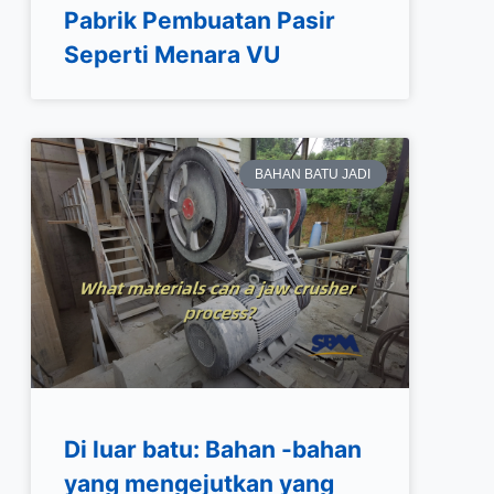
Pabrik Pembuatan Pasir
Seperti Menara VU
BAHAN BATU JADI
Di luar batu: Bahan -bahan
yang mengejutkan yang