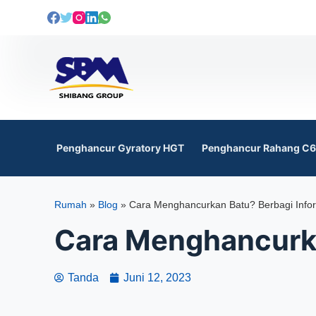
L
e
w
a
t
i
k
e
Penghancur Gyratory HGT
Penghancur Rahang C
k
o
n
Rumah
»
Blog
»
Cara Menghancurkan Batu? Berbagi Info
t
e
Cara Menghancurka
n
Tanda
Juni 12, 2023