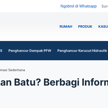
Sur
Ngobrol di Whatsapp
RUMAH
PRODUK
KASU
6X
Penghancur Dampak PFW
Penghancur Kerucut Hidraulik
rmasi Sederhana
n Batu? Berbagi Infor