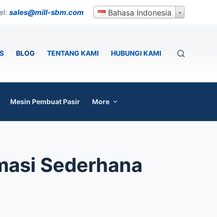
el:
sales@mill-sbm.com
Bahasa Indonesia
S
BLOG
TENTANG KAMI
HUBUNGI KAMI
Mesin Pembuat Pasir
More
masi Sederhana