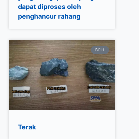
dapat diproses oleh
penghancur rahang
BIJIH
Terak