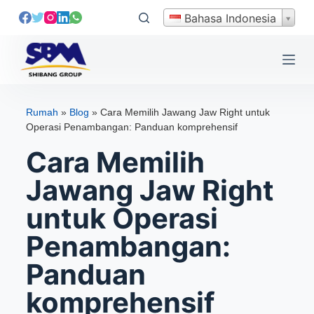
L
Bahasa Indonesia
e
w
a
t
i
Rumah
»
Blog
»
Cara Memilih Jawang Jaw Right untuk
k
Operasi Penambangan: Panduan komprehensif
e
Cara Memilih
k
o
Jawang Jaw Right
n
untuk Operasi
t
e
Penambangan:
n
Panduan
komprehensif