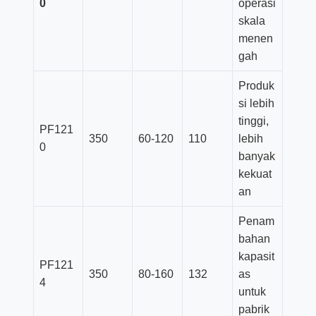
0
operasi
skala
menen
gah
Produk
si lebih
tinggi,
PF121
350
60-120
110
lebih
0
banyak
kekuat
an
Penam
bahan
kapasit
PF121
350
80-160
132
as
4
untuk
pabrik