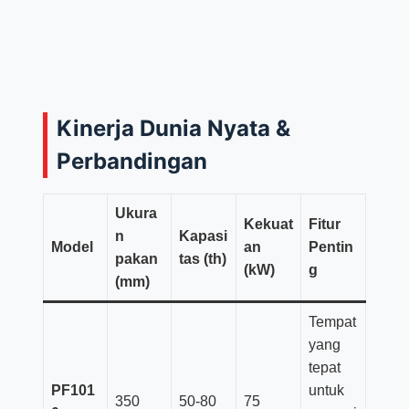
Kinerja Dunia Nyata &
Perbandingan
Ukura
Kekuat
Fitur
n
Kapasi
Model
an
Pentin
pakan
tas (th)
(kW)
g
(mm)
Tempat
yang
tepat
PF101
untuk
350
50-80
75