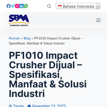
L
Bahasa Indonesia
e
w
a
t
i
Rumah
»
Blog
»
PF1010 Impact Crusher Dijual –
k
Spesifikasi, Manfaat & Solusi Industri
e
PF1010 Impact
k
o
Crusher Dijual –
n
Spesifikasi,
t
e
Manfaat & Solusi
n
Industri
Tanda
November 13, 2025