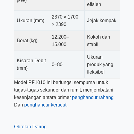
(kW)
efisien
2370 × 1700
Ukuran (mm)
Jejak kompak
× 2390
12,200–
Kokoh dan
Berat (kg)
15.000
stabil
Ukuran
Kisaran Debit
0–80
produk yang
(mm)
fleksibel
Model PF1010 ini berfungsi sempurna untuk
tugas-tugas sekunder dan rumit, menjembatani
kesenjangan antara primer
penghancur rahang
Dan
penghancur kerucut
.
Obrolan Daring