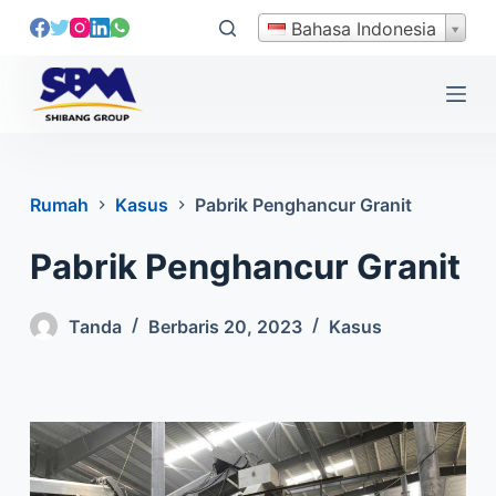
L
Bahasa Indonesia
e
w
a
t
i
k
Rumah
Kasus
Pabrik Penghancur Granit
e
k
Pabrik Penghancur Granit
o
n
Tanda
Berbaris 20, 2023
Kasus
t
e
n